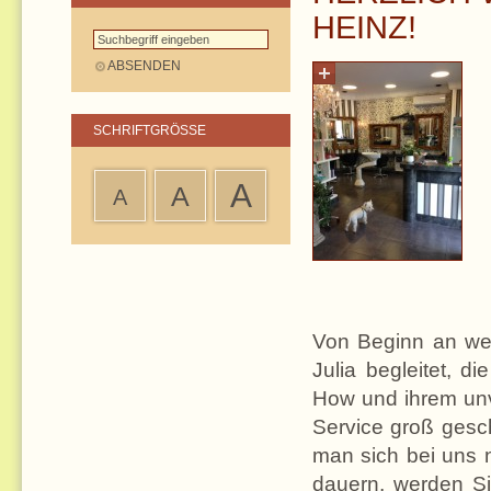
HEINZ!
SCHRIFTGRÖSSE
A
A
A
Von Beginn an wer
Julia begleitet, 
How und ihrem unv
Service groß gesch
man sich bei uns n
dauern, werden Si