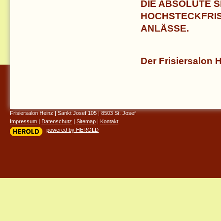
DIE ABSOLUTE S
HOCHSTECKFRIS
ANLÄSSE.
Der Frisiersalon H
Frisiersalon Heinz
|
Sankt Josef 105
|
8503
St. Josef
Impressum
|
Datenschutz
|
Sitemap
|
Kontakt
powered by HEROLD